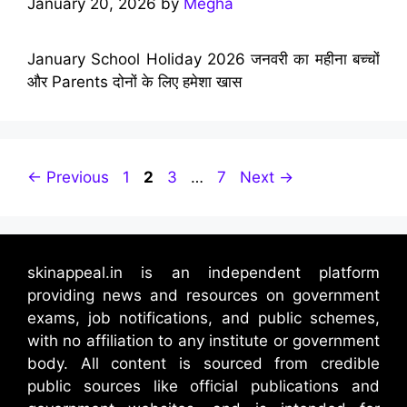
January 20, 2026
by
Megha
January School Holiday 2026 जनवरी का महीना बच्चों
और Parents दोनों के लिए हमेशा खास
Page
Page
Page
Page
←
Previous
1
2
3
…
7
Next
→
skinappeal.in is an independent platform
providing news and resources on government
exams, job notifications, and public schemes,
with no affiliation to any institute or government
body. All content is sourced from credible
public sources like official publications and