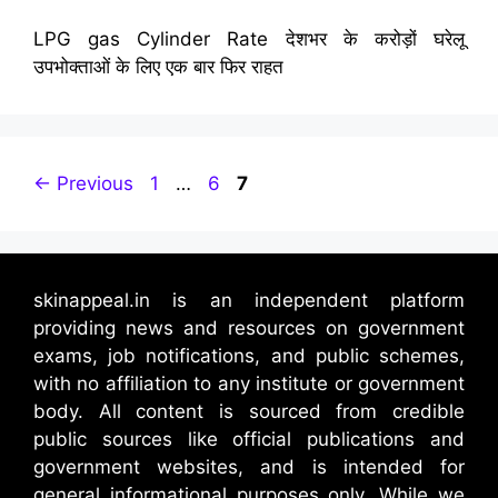
LPG gas Cylinder Rate देशभर के करोड़ों घरेलू
उपभोक्ताओं के लिए एक बार फिर राहत
Page
Page
Page
←
Previous
1
…
6
7
skinappeal.in is an independent platform
providing news and resources on government
exams, job notifications, and public schemes,
with no affiliation to any institute or government
body. All content is sourced from credible
public sources like official publications and
government websites, and is intended for
general informational purposes only. While we