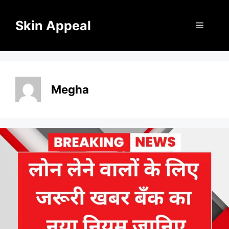
Skip
to
Skin Appeal
Menu
content
Megha