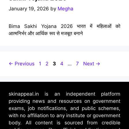
January 19, 2026
by
Megha
Bima Sakhi Yojana 2026 भारत में महिलाओं को
आत्मनिर्भर और आर्थिक रूप से मजबूत बनाने
Page
Page
Page
Page
Page
←
Previous
1
2
3
4
…
7
Next
→
skinappeal.in is an independent platform
providing news and resources on government
exams, job notifications, and public schemes,
with no affiliation to any institute or government
body. All content is sourced from credible