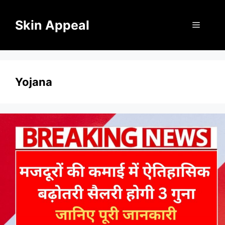
Skip
to
Skin Appeal
Menu
content
Yojana